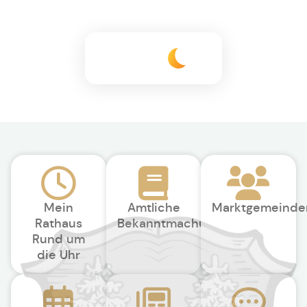
+18°C
Mein
Amtliche
Marktgemeinde
Rathaus
Bekanntmachungen
Rund um
die Uhr