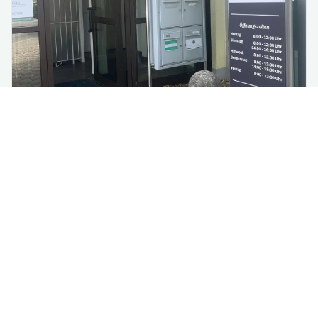
Renovierung im Rathaus:
Vorübergehende Verlagerung
einzelner Fachbereiche
Aufgrund notwendiger Renovierungsarbeiten im 3.
Obergeschoss des Rathauses werden ab Montag,
13. Jul...
mehr lesen
Alle Nachrichten lesen