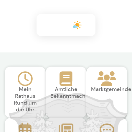
+26°C
Mein
Amtliche
Marktgemeinde
Rathaus
Bekanntmachungen
Rund um
die Uhr